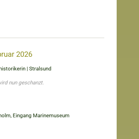
bruar 2026
istorikerin | Stralsund
ird nun geschanzt.
änholm, Eingang Marinemuseum