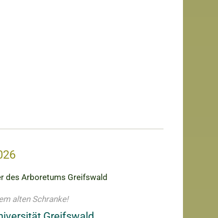
026
ter des Arboretums Greifswald
em alten Schranke!
iversität Greifswald