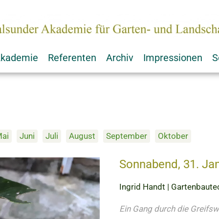
kademie
Referenten
Archiv
Impressionen
S
ai
Juni
Juli
August
September
Oktober
Sonnabend, 31. Ja
Ingrid Handt | Gartenbautec
Ein Gang durch die Greifs